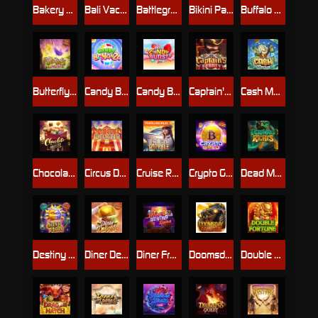
Bakery Bonanza
Bali Vacation
Battleground Royale
Bikini Paradise
Buffalo Win
Butterfly Blossom
Candy Bonanza
Candy Burst
Captain's Bounty
Cash Mania
Chocolate Deluxe
Circus Delight
Cruise Royale
Crypto Gold
Dead Man's Riches
Destiny of Sun and Moon
Diner Delights
Diner Frenzy Spins
Doomsday Rampage
Double Fortune