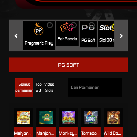
i
i
i
i
i
Facha
Fat Panda
Slot88 x PP
PG Soft
Pragmatic Play
PG SOFT
Semua
Top
Video
permainan
20
Slots
Mahjong Ways
Mahjong Ways 2
Monkeys Wild Party
Tornado Rampage
Wild Bounty Showdown