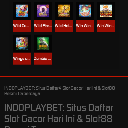
Wild Coaster
Wild Fireworks
Wild Heist Cashout
Win Win Fish Prawn Crab
Win Win Won
Wings of Iguazu
Zombie Outbreak
INDOPLAYBET: Situs Daftar4 Slot Gacor Hari Ini & Slot88
Resmi Terpercaya
INDOPLAYBET: Situs Daftar
Slot Gacor Hari Ini & Slot88