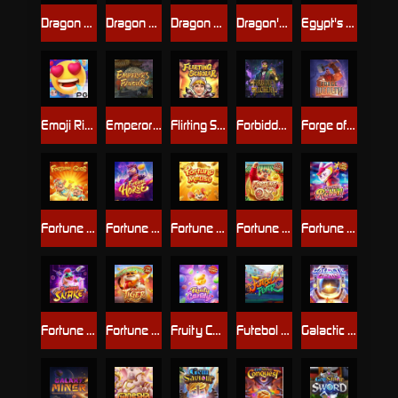
Dragon Hatch
Dragon Legend
Dragon Tiger Luck
Dragon's Treasure Quest
Egypt's Book of Mystery
Emoji Riches
Emperors Favour
Flirting Scholar
Forbidden Alchemy
Forge of Wealth
Fortune Gods
Fortune Horse
Fortune Mouse
Fortune Ox
Fortune Rabbit
Fortune Snake
Fortune Tiger
Fruity Candy
Futebol Fever
Galactic Gems