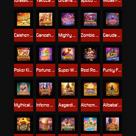
Jurassic Kingdom
Yakuza Honor
Dreams of Macau
Speed Winner
Midas Fortune
Caishen Wins
Ganesha Fortune
Mighty Mania
Zombie Blasters
Garuda Gems
Poker Kingdom Win
Fortune Dragon
Super Wildrix
Reel Royale Showdown
Funky Fortunez
Mythical Guardians
Inferno Mayhem
Asgardian Rising
Alchemy Gold
Alibaba's Cave of Fortune