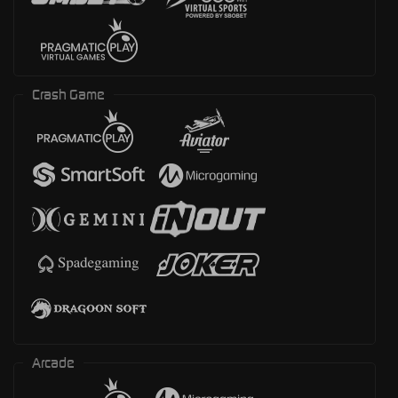
Crash Game
Arcade