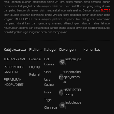
resmi dengan layanan profesional online 24 jam, akses mudah, serta berbagai pilihan
permainan. Indoplaybet sendiri menjadi salah satu situs slot88 resmi yang paling disukai
dan paling banyak dimainkan oleh masyarakat Indonesia saat ini. Dengan akses
SLOT88
login mudah, layanan profesional online 24 jam, serta berbagai pilihan permainan yang
lengkap, INDOPLAYBET terus menjadi platform responsif link slot gacor dikarenakan
gampang dimainkan dan gampang menang dibandingkan dengan situs lainnya.
Keuntungan, potensi dan peluang gampang menang serta maxwin dari slot88 Indoplaybet
bisa didapatkan juga sangatlah besar dan menjanjikan.
Kebijaksanaan
Platform
Kategori
Dukungan
Komunitas
TENTANG KAMI
Promosi
Hot
Indoplaybe
Games
t
RESPONSIBLE
Loyalty
GAMBLING
Slots
support@ind
Referral
oplaybet.co
PERATURAN
Live
m
INDOPLAYBET
Casino
+62812799
Race
35591
Togel
Indoplaybe
Olahraga
t