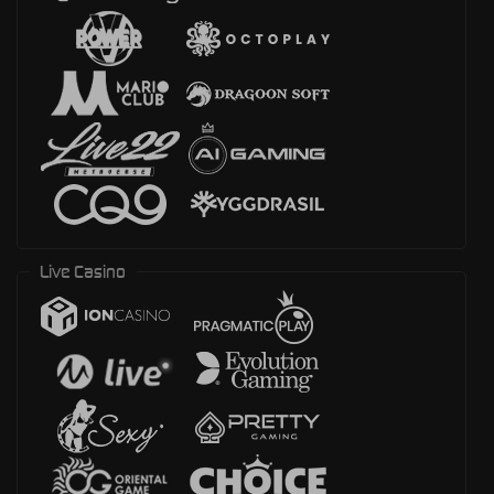
Live Casino