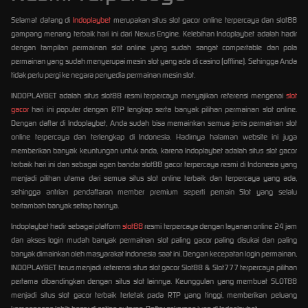
Selamat datang di
Indoplaybet
merupakan situs slot gacor online terpercaya dan slot88
gampang menang terbaik hari ini dari Nexus Engine. Kelebihan Indoplaybet adalah hadir
dengan tampilan permainan slot online yang sudah sangat compertable dan pola
permainan yang sudah menyerupai mesin slot yang ada di casino (offline). Sehingga Anda
tidak perlu pergi ke negara penyedia permainan mesin slot.
INDOPLAYBET adalah situs slot88 resmi terpercaya menyajikan referensi mengenai
slot
gacor
hari ini populer dengan RTP lengkap serta banyak pilihan permainan slot online.
Dengan daftar di Indoplaybet, Anda sudah bisa memainkan semua jenis permainan slot
online terpercaya dan terlengkap di Indonesia. Hadirnya halaman website ini juga
memberikan banyak keuntungan untuk anda, karena Indoplaybet adalah situs slot gacor
terbaik hari ini dan sebagai agen bandar slot88 gacor terpercaya resmi di Indonesia yang
menjadi pilihan utama dari semua situs slot online terbaik dan terpercaya yang ada,
sehingga antrian pendaftaran member premium seperti pemain Slot yang selalu
bertambah banyak setiap harinya.
Indo​play​bet hadir sebagai platform
slot88
resmi terpercaya dengan layanan online 24 jam
dan akses login mudah banyak permainan slot paling gacor paling disukai dan paling
banyak dimainkan oleh masyarakat Indonesia saat ini. Dengan kecepatan login permainan,
INDO​PLAY​BET terus menjadi referensi situs slot gacor Slot88 & Slot777 terpercaya pilihan
pertama dibandingkan dengan situs slot lainnya. Keunggulan yang membuat SLOT88
menjadi situs slot gacor terbaik terletak pada RTP yang tinggi, memberikan peluang