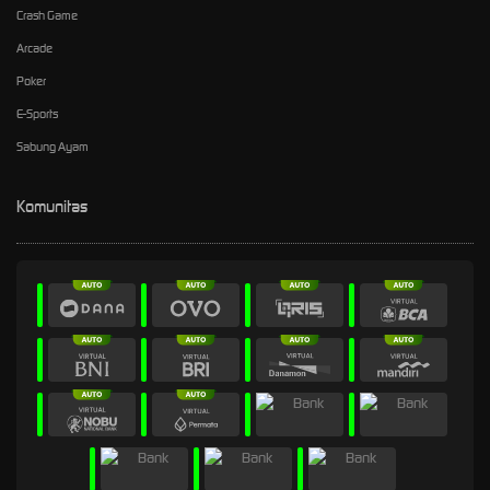
Crash Game
Arcade
Poker
E-Sports
Sabung Ayam
Komunitas