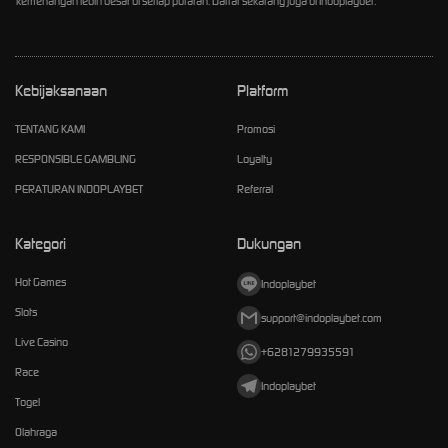
kemenangan lebih besar di setiap putaran. Daftar sekarang juga di Indoplaybet.
Kebijaksanaan
Platform
TENTANG KAMI
Promosi
RESPONSIBLE GAMBLING
Loyalty
PERATURAN INDOPLAYBET
Referral
Kategori
Dukungan
Hot Games
Indoplaybet
Slots
support@indoplaybet.com
Live Casino
+6281279935591
Race
Indoplaybet
Togel
Olahraga