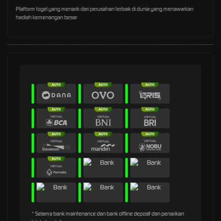
Platform togel yang menarik dari perusahan terbaik di dunia yang menawarkan
hadiah kemenangan besar
* Selama bank maintenance dan bank offline deposit dan penarikan