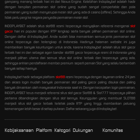
gampang menang terbaik hari ini dari Nexus Engine. Kelebihan Indoplaybet adalah hadir
dengan tampilan permainan slot online yang sudah sangat compertable dan pola
permainan yang sudah menyerupai mesin slot yang ada di casino (offline). Sehingga Anda
tidak perlu pergi ke negara penyedia permainan mesin slot.
INDOPLAYBET adalah situs slot88 resmi terpercaya menyajikan referensi mengenai
slot
gacor
hari ini populer dengan RTP lengkap serta banyak pilihan permainan slot online.
Dengan daftar di Indoplaybet, Anda sudah bisa memainkan semua jenis permainan slot
online terpercaya dan terlengkap di Indonesia. Hadirnya halaman website ini juga
memberikan banyak keuntungan untuk anda, karena Indoplaybet adalah situs slot gacor
terbaik hari ini dan sebagai agen bandar slot88 gacor terpercaya resmi di Indonesia yang
menjadi pilihan utama dari semua situs slot online terbaik dan terpercaya yang ada,
sehingga antrian pendaftaran member premium seperti pemain Slot yang selalu bertambah
banyak setiap harinya.
Indo​play​bet hadir sebagai platform
slot88
resmi terpercaya dengan layanan online 24 jam
dan akses login mudah banyak permainan slot paling gacor paling disukai dan paling
banyak dimainkan oleh masyarakat Indonesia saat ini. Dengan kecepatan login permainan,
INDO​PLAY​BET terus menjadi referensi situs slot gacor Slot88 & Slot777 terpercaya pilihan
pertama dibandingkan dengan situs slot lainnya. Keunggulan yang membuat SLOT88
menjadi situs slot gacor terbaik terletak pada RTP yang tinggi, memberikan peluang
kemenangan lebih besar di setiap putaran. Daftar sekarang juga di Indoplaybet.
Kebijaksanaan
Platform
Kategori
Dukungan
Komunitas