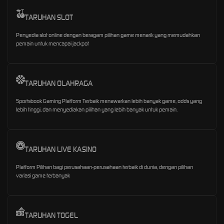
TARUHAN SLOT
Penyedia slot online dengan beragam pilihan game menarik yang memudahkan
pemain untuk mencapai jackpot
TARUHAN OLAHRAGA
Sportsbook Gaming Platform Terbaik menawarkan lebih banyak game, odds yang
lebih tinggi, dan menyediakan pilihan yang lebih banyak untuk pemain.
TARUHAN LIVE KASINO
Platform Pilihan bagi perusahaan-perusahaan terbaik di dunia, dengan pilihan
variasi game terbanyak
TARUHAN TOGEL