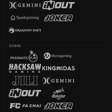
Arcade