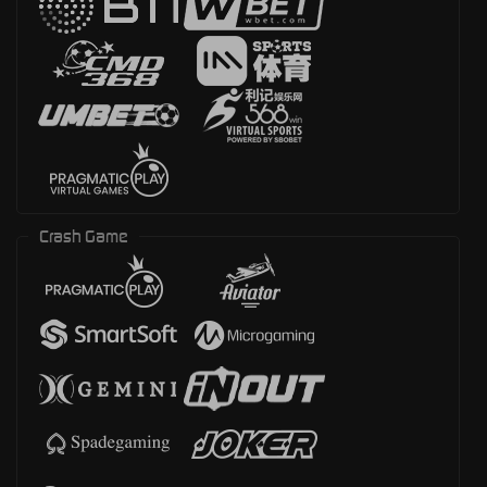
Crash Game