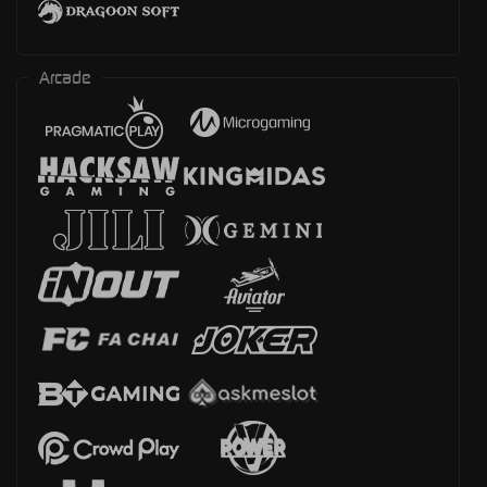
Arcade