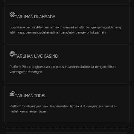
TARUHAN OLAHRAGA
Sportsbook Gaming Platform Terbaik menawarkan lebih banyak game, odds yang
lebih tinggi, dan menyediakan pilihan yang lebih banyak untuk pemain.
TARUHAN LIVE KASINO
Platform Pilihan bagi perusahaan-perusahaan terbaik di dunia, dengan pilihan
variasi game terbanyak
TARUHAN TOGEL
Platform togel yang menarik dari perusahan terbaik di dunia yang menawarkan
hadiah kemenangan besar