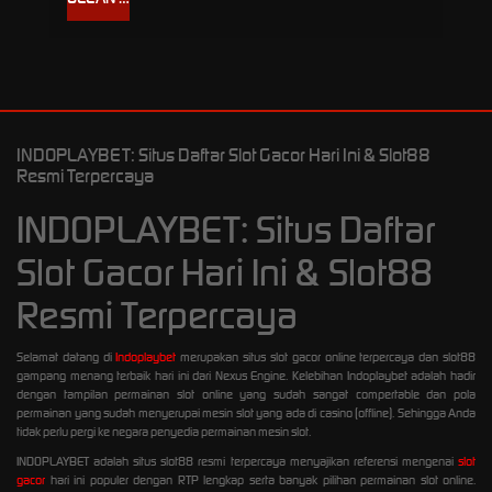
INDOPLAYBET: Situs Daftar Slot Gacor Hari Ini & Slot88
Resmi Terpercaya
INDOPLAYBET: Situs Daftar
Slot Gacor Hari Ini & Slot88
Resmi Terpercaya
Selamat datang di
Indoplaybet
merupakan situs slot gacor online terpercaya dan slot88
gampang menang terbaik hari ini dari Nexus Engine. Kelebihan Indoplaybet adalah hadir
dengan tampilan permainan slot online yang sudah sangat compertable dan pola
permainan yang sudah menyerupai mesin slot yang ada di casino (offline). Sehingga Anda
tidak perlu pergi ke negara penyedia permainan mesin slot.
INDOPLAYBET adalah situs slot88 resmi terpercaya menyajikan referensi mengenai
slot
gacor
hari ini populer dengan RTP lengkap serta banyak pilihan permainan slot online.