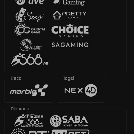
Race
Togel
Olahraga