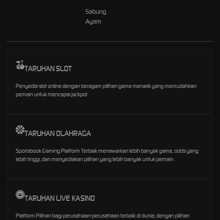
Sabung
Ayam
TARUHAN SLOT
Penyedia slot online dengan beragam pilihan game menarik yang memudahkan
pemain untuk mencapai jackpot
TARUHAN OLAHRAGA
Sportsbook Gaming Platform Terbaik menawarkan lebih banyak game, odds yang
lebih tinggi, dan menyediakan pilihan yang lebih banyak untuk pemain.
TARUHAN LIVE KASINO
Platform Pilihan bagi perusahaan-perusahaan terbaik di dunia, dengan pilihan