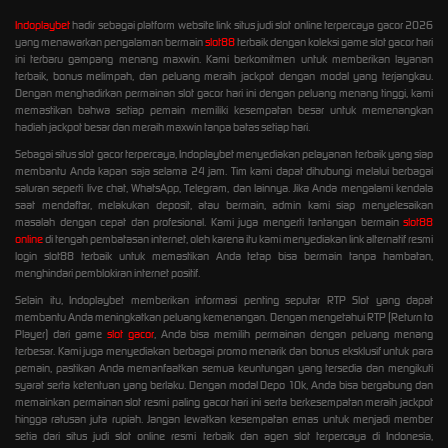
Indoplaybet
hadir sebagai platform website link situs judi slot online terpercaya gacor 2026
yang menawarkan pengalaman bermain
slot88
terbaik dengan koleksi game slot gacor hari
ini terbaru gampang menang maxwin. Kami berkomitmen untuk memberikan layanan
terbaik, bonus melimpah, dan peluang meraih jackpot dengan modal yang terjangkau.
Dengan menghadirkan permainan slot gacor hari ini dengan peluang menang tinggi, kami
memastikan bahwa setiap pemain memiliki kesempatan besar untuk memenangkan
hadiah jackpot besar dan meraih maxwin tanpa batas setiap hari.
Sebagai situs slot gacor terpercaya, Indoplaybet menyediakan pelayanan terbaik yang siap
membantu Anda kapan saja selama 24 jam. Tim kami dapat dihubungi melalui berbagai
saluran seperti live chat, WhatsApp, Telegram, dan lainnya. Jika Anda mengalami kendala
saat mendaftar, melakukan deposit, atau bermain, admin kami siap menyelesaikan
masalah dengan cepat dan profesional. Kami juga mengerti tantangan bermain
slot88
online
di tengah pembatasan internet, oleh karena itu kami menyediakan link alternatif resmi
login slot88 terbaik untuk memastikan Anda tetap bisa bermain tanpa hambatan,
menghindari pemblokiran internet positif.
Selain itu, Indoplaybet memberikan informasi penting seputar RTP Slot yang dapat
membantu Anda meningkatkan peluang kemenangan. Dengan mengetahui RTP (Return to
Player) dari game
slot gacor
, Anda bisa memilih permainan dengan peluang menang
terbesar. Kami juga menyediakan berbagai promo menarik dan bonus eksklusif untuk para
pemain, pastikan Anda memanfaatkan semua keuntungan yang tersedia dan mengikuti
syarat serta ketentuan yang berlaku. Dengan modal Depo 10k, Anda bisa bergabung dan
memainkan permainan slot resmi paling gacor hari ini serta berkesempatan meraih jackpot
hingga ratusan juta rupiah. Jangan lewatkan kesempatan emas untuk menjadi member
setia dari situs judi slot online resmi terbaik dan agen slot terpercaya di Indonesia,