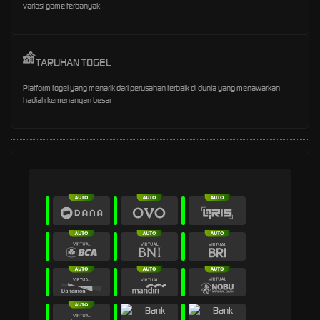
variasi game terbanyak
TARUHAN TOGEL
Platform togel yang menarik dari perusahan terbaik di dunia yang menawarkan
hadiah kemenangan besar