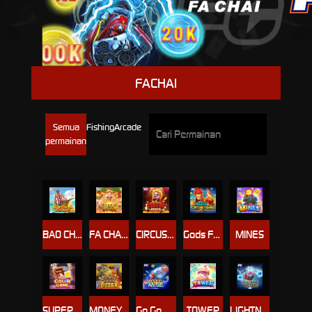
FACHAI
Semua
Fishing
Arcade
permainan
BAO CHUAN FISHING
FA CHAI DOZER
CIRCUS DOZER
Gods Fortune Fishing
MINES
SUPER COLOR GAME
MONEY TREE DOZER
Go Go Rise
TOWER
LIGHTNING BOMB