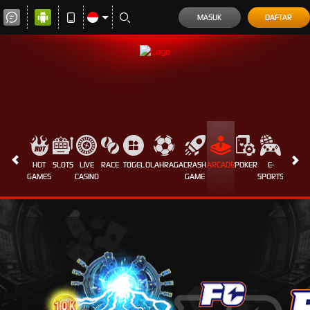
MASUK
DAFTAR
HOT
SLOTS
LIVE
RACE
TOGEL
OLAHRAGA
CRASH
ARCADE
POKER
E-
SABUN
GAMES
CASINO
GAME
SPORTS
AYAM