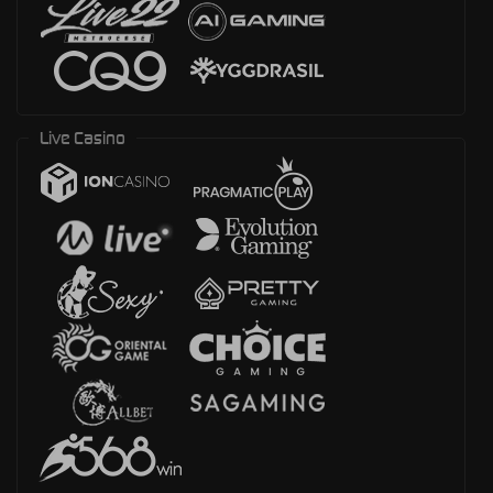
Live Casino