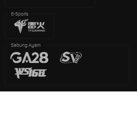
E-Sports
Sabung Ayam