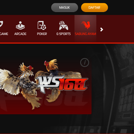
MASUK
DAFTAR
 GAME
ARCADE
POKER
E-SPORTS
SABUNG AYAM
PROMOSI
i