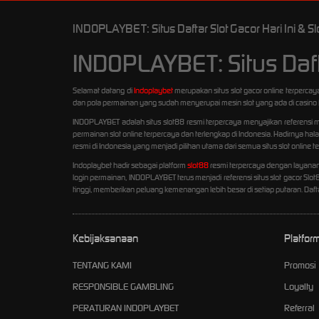
INDOPLAYBET: Situs Daftar Slot Gacor Hari Ini & 
INDOPLAYBET: Situs Daft
Selamat datang di
Indoplaybet
merupakan situs slot gacor online terperca
dan pola permainan yang sudah menyerupai mesin slot yang ada di casino (o
INDOPLAYBET adalah situs slot88 resmi terpercaya menyajikan referensi
permainan slot online terpercaya dan terlengkap di Indonesia. Hadirnya hal
resmi di Indonesia yang menjadi pilihan utama dari semua situs slot onlin
Indo​play​bet hadir sebagai platform
slot88
resmi terpercaya dengan layanan 
login permainan, INDO​PLAY​BET terus menjadi referensi situs slot gacor S
tinggi, memberikan peluang kemenangan lebih besar di setiap putaran. Dafta
Kebijaksanaan
Platfor
TENTANG KAMI
Promosi
RESPONSIBLE GAMBLING
Loyalty
PERATURAN INDOPLAYBET
Referral