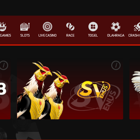
 GAMES
SLOTS
LIVE CASINO
RACE
TOGEL
OLAHRAGA
CRASH
i
i