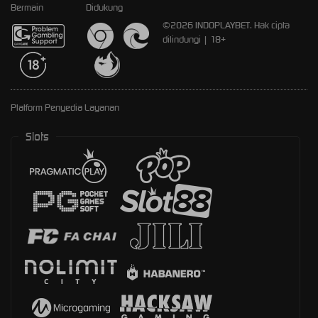
Bermain
Didukung
©2026 INDOPLAYBET. Hak cipta
dilindungi | 18+
Platform Penyedia Layanan
Slots