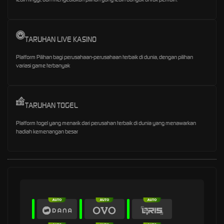
TARUHAN LIVE KASINO
Platform Pilihan bagi perusahaan-perusahaan terbaik di dunia, dengan pilihan
variasi game terbanyak
TARUHAN TOGEL
Platform togel yang menarik dari perusahan terbaik di dunia yang menawarkan
hadiah kemenangan besar