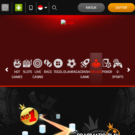
MASUK
DAFTAR
HOT
SLOTS
LIVE
RACE
TOGEL
OLAHRAGA
CRASH
ARCADE
POKER
E-
SABUN
GAMES
CASINO
GAME
SPORTS
AYAM