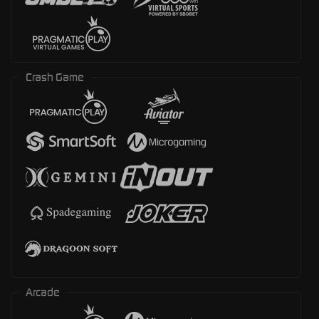
Crash Game
Arcade