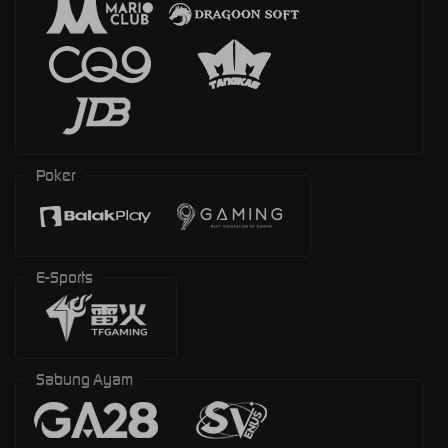
Poker
E-Sports
Sabung Ayam