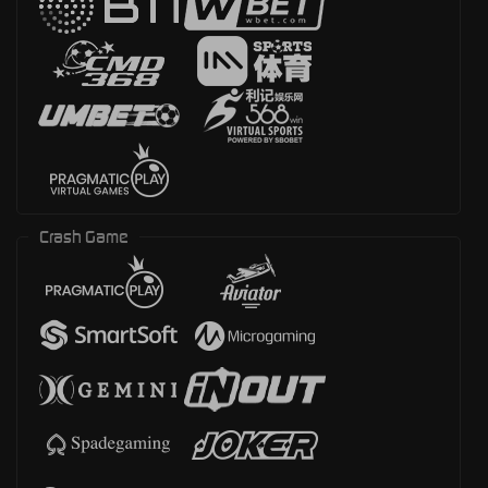
Crash Game