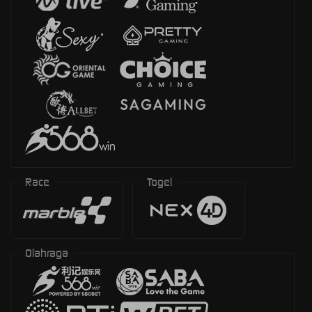
Race
Togel
Olahraga