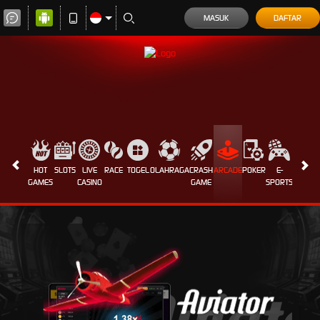
MASUK
DAFTAR
HOT
SLOTS
LIVE
RACE
TOGEL
OLAHRAGA
CRASH
ARCADE
POKER
E-
SABUN
GAMES
CASINO
GAME
SPORTS
AYAM