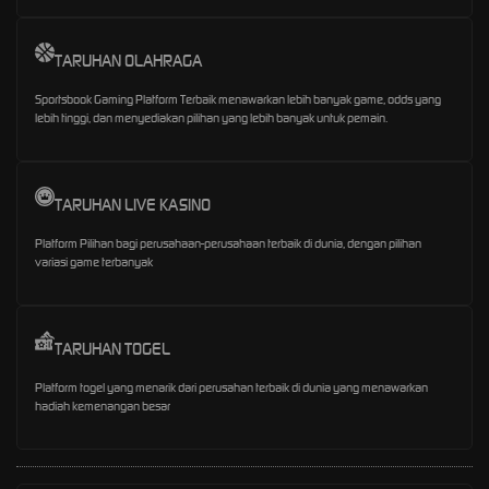
TARUHAN OLAHRAGA
Sportsbook Gaming Platform Terbaik menawarkan lebih banyak game, odds yang
lebih tinggi, dan menyediakan pilihan yang lebih banyak untuk pemain.
TARUHAN LIVE KASINO
Platform Pilihan bagi perusahaan-perusahaan terbaik di dunia, dengan pilihan
variasi game terbanyak
TARUHAN TOGEL
Platform togel yang menarik dari perusahan terbaik di dunia yang menawarkan
hadiah kemenangan besar