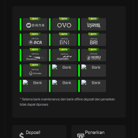
* Selama bank maintenance dan bank offline deposit dan penarikan
tidak dapat diproses
Deposit
Penarikan