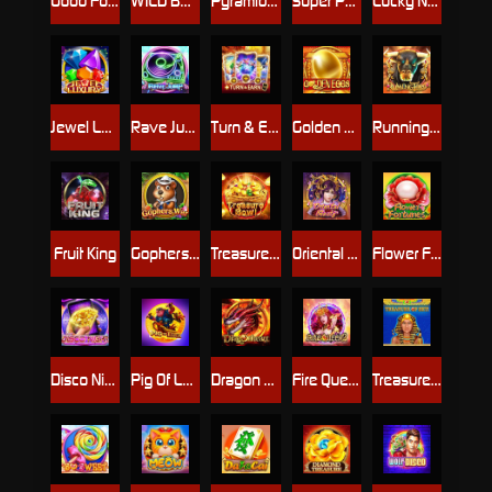
Good Fortune M
WILD BOUNTY 2
Pyramid Raider
Super Power Bank
Lucky Neko New Year
Jewel Luxury
Rave Jump
Turn & Earn
Golden Eggs
Running Toro
Fruit King
Gophers War
Treasure Bowl
Oriental Beauty
Flower Fortunes
Disco Night M
Pig Of Luck
Dragon Heart
Fire Queen2
Treasure of Seti