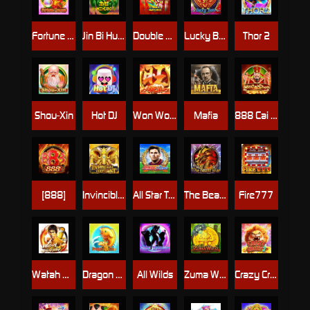
Fortune Dragon
Jin Bi Hui Huang
Double Happiness
Lucky Bats
Thor 2
Shou-Xin
Hot DJ
Won Won Won
Mafia
888 Cai Shen
[888]
Invincible Elephant
All Star Team
The Beast War
Fire777
Watah Master 2
Dragon Koi
All Wilds
Zuma Wild
Crazy Crazy 2