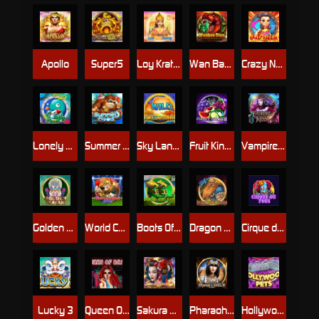
Apollo
Super5
Loy Krathong
Wan Bao Dino
Crazy Nuozha
Lonely Planet
Summer Mood
Sky Lantern
Fruit King II
Vampire Kiss
Golden Mayan
World Cup Russia 2018
Boots Of Luck
Dragon Hunters
Cirque de fous
Lucky 3
Queen Of Dead
Sakura Legend
Pharaoh's Gold
Hollywood Pets