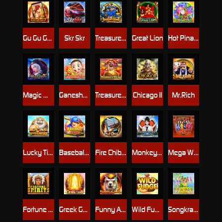
Gu Gu Gu 2 M
Skr Skr
Treasure Island
Great Lion
Hot Pinatas
Magic World
Ganesha Jr.
Treasure Pirate
Chicago II
Mr.Rich
Lucky Tigers
Baseball Fever
Fire Chibi M
Monkey Office Legend
Mega Winner
Fortune Spirits
Greek Gods
Funny Alpaca
Wild Fudge
Songkran Festival