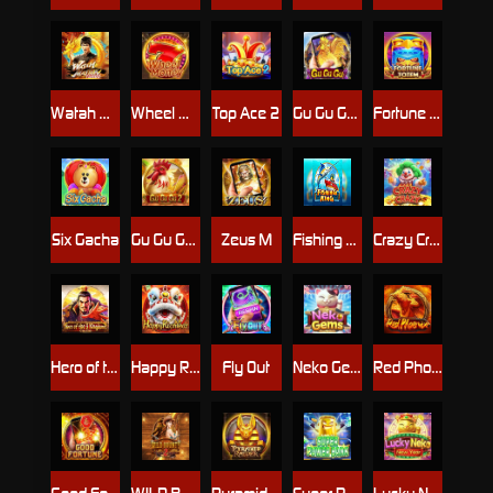
Watah Master Turbo
Wheel Money
Top Ace 2
Gu Gu Gu M
Fortune Totem
Six Gacha
Gu Gu Gu2
Zeus M
Fishing King
Crazy Crazy
Hero of the 3 Kingdoms - Cao Cao
Happy Rich Year
Fly Out
Neko Gems
Red Phoenix