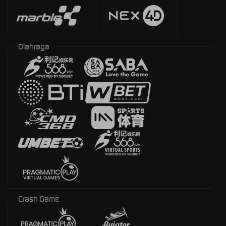
Olahraga
Crash Game