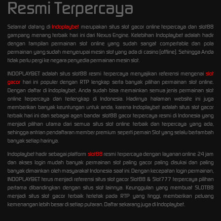
Resmi Terpercaya
Selamat datang di
Indoplaybet
merupakan situs slot gacor online terpercaya dan slot88
gampang menang terbaik hari ini dari Nexus Engine. Kelebihan Indoplaybet adalah hadir
dengan tampilan permainan slot online yang sudah sangat compertable dan pola
permainan yang sudah menyerupai mesin slot yang ada di casino (offline). Sehingga Anda
tidak perlu pergi ke negara penyedia permainan mesin slot.
INDOPLAYBET adalah situs slot88 resmi terpercaya menyajikan referensi mengenai
slot
gacor
hari ini populer dengan RTP lengkap serta banyak pilihan permainan slot online.
Dengan daftar di Indoplaybet, Anda sudah bisa memainkan semua jenis permainan slot
online terpercaya dan terlengkap di Indonesia. Hadirnya halaman website ini juga
memberikan banyak keuntungan untuk anda, karena Indoplaybet adalah situs slot gacor
terbaik hari ini dan sebagai agen bandar slot88 gacor terpercaya resmi di Indonesia yang
menjadi pilihan utama dari semua situs slot online terbaik dan terpercaya yang ada,
sehingga antrian pendaftaran member premium seperti pemain Slot yang selalu bertambah
banyak setiap harinya.
Indo​play​bet hadir sebagai platform
slot88
resmi terpercaya dengan layanan online 24 jam
dan akses login mudah banyak permainan slot paling gacor paling disukai dan paling
banyak dimainkan oleh masyarakat Indonesia saat ini. Dengan kecepatan login permainan,
INDO​PLAY​BET terus menjadi referensi situs slot gacor Slot88 & Slot777 terpercaya pilihan
pertama dibandingkan dengan situs slot lainnya. Keunggulan yang membuat SLOT88
menjadi situs slot gacor terbaik terletak pada RTP yang tinggi, memberikan peluang
kemenangan lebih besar di setiap putaran. Daftar sekarang juga di Indoplaybet.