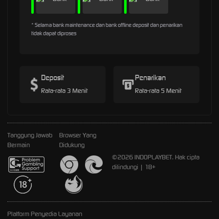
* Selama bank maintenance dan bank offline deposit dan penarikan
tidak dapat diproses
Deposit
Penarikan
Rata-rata 3 Menit
Rata-rata 5 Menit
Tanggung Jawab
Browser Yang
Bermain
Didukung
©2026 INDOPLAYBET. Hak cipta
dilindungi | 18+
Platform Penyedia Layanan