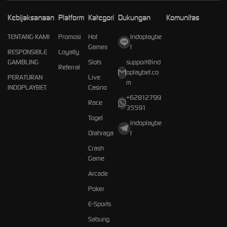
Kebijaksanaan
Platform
Kategori
Dukungan
Komunitas
TENTANG KAMI
Promosi
Hot
Indoplaybe
Games
t
RESPONSIBLE
Loyalty
GAMBLING
Slots
support@ind
Referral
oplaybet.co
PERATURAN
Live
m
INDOPLAYBET
Casino
+62812799
Race
35591
Togel
Indoplaybe
Olahraga
t
Crash
Game
Arcade
Poker
E-Sports
Sabung