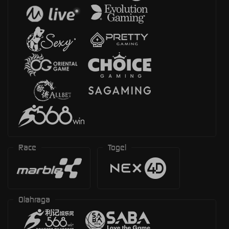
Race
Togel
Olahraga