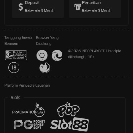
Deposit
Penarikan
Rata-rata 3 Menit
Rata-rata 5 Menit
Tanggung Jawab
Browser Yang
Bermain
Didukung
©2026 INDOPLAYBET. Hak cipta
dilindungi | 18+
Platform Penyedia Layanan
Slots