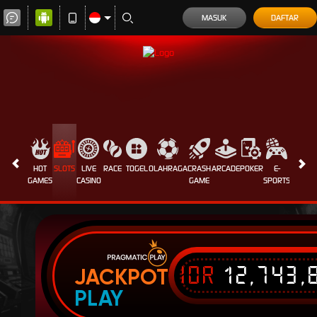
MASUK
DAFTAR
HOT
SLOTS
LIVE
RACE
TOGEL
OLAHRAGA
CRASH
ARCADE
POKER
E-
SABUN
GAMES
CASINO
GAME
SPORTS
AYAM
IDR
12,743,
JACKPOT
PLAY