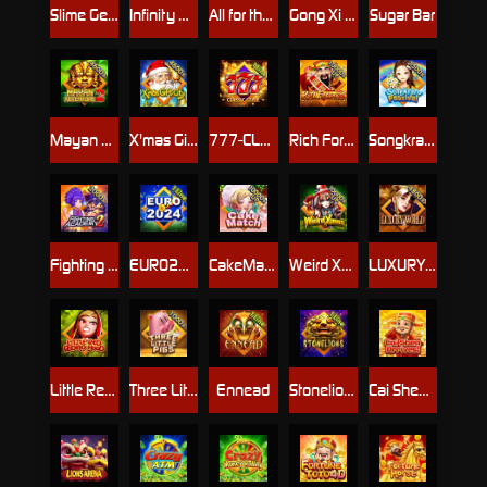
Slime Gem
Infinity Mining
All for the Winner
Gong Xi Fa Cai
Sugar Bar
Mayan Adventure2
X'mas Gift City
777-CLASSIC STYLE
Rich Fortune 2
Songkran Festival
Fighting Academy 2
EURO2024
CakeMatch
Weird Xmas
LUXURY WORLD
Little Red Riding Hood
Three Little Pigs
Ennead
Stonelions
Cai Shen Arrives!