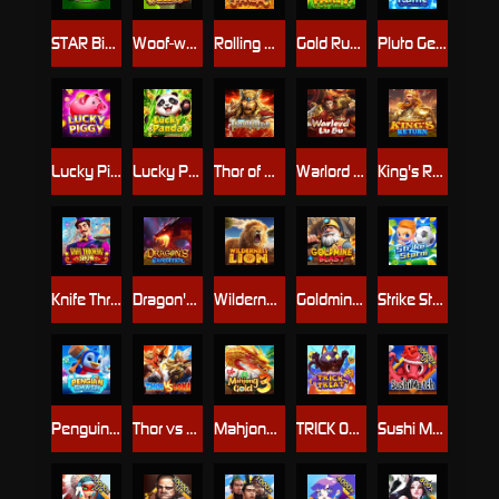
STAR Bingo
Woof-woof Paradise
Rolling Panda
Gold Rush Party
Pluto Gems
Lucky Piggy
Lucky Panda
Thor of Mars
Warlord Lu Bu
King's Return
Knife Throwing Show
Dragon's Expedition
Wilderness Lion
Goldmine Blast
Strike Storm
Penguin Smash
Thor vs Loki
Mahjong Gold 3
TRICK OR TREAT
Sushi Match