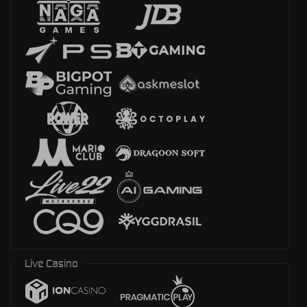
Live Casino