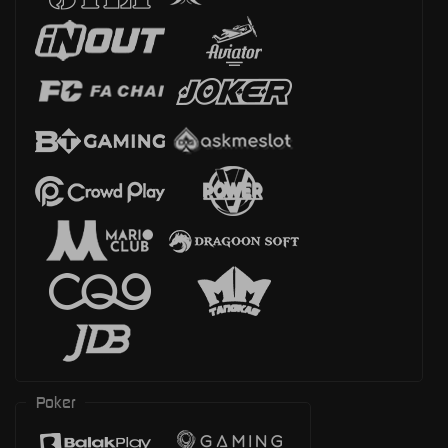
Poker