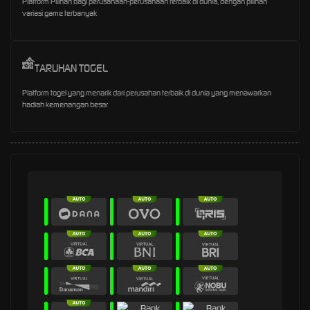
Platform Pilihan bagi perusahaan-perusahaan terbaik di dunia, dengan pilihan
variasi game terbanyak
TARUHAN TOGEL
Platform togel yang menarik dari perusahan terbaik di dunia yang menawarkan
hadiah kemenangan besar