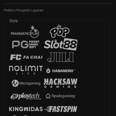
Platform Penyedia Layanan
Slots