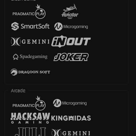
Arcade