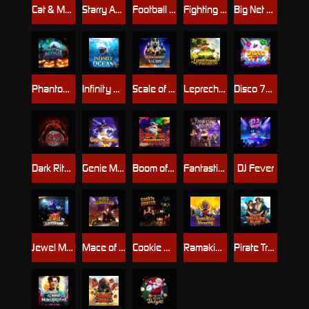
Cat & Mouse
Starry Adventure
Football Fever
Fighting Bull
Big Net Bass
Phantom Multiplier
Infinity Ocean
Scale of Heaven: Anubis
Leprechaun’s Fortune
Disco 777 Hold and Win
Dark Ritual
Genie Mystery
Boom of Prosperity
Fantastic Beast
DJ Fever
Jewel Mastermind
Mace of Hercules
Cookie Hunter
Ramakien Blessing
Pirate Treasure Hunt