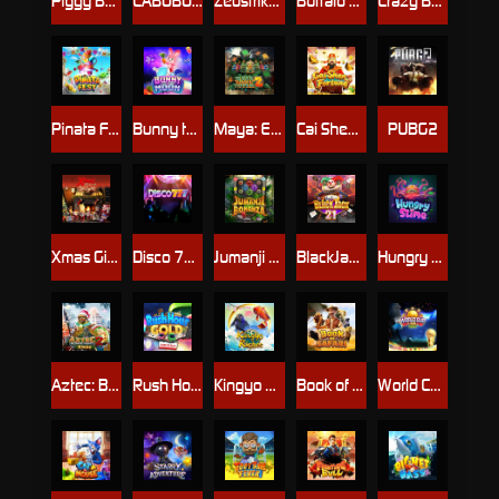
Piggy Bank Gold 2
LABUBU: Fall In Wild
Zeustrike Xmas
Buffalo Rush
Crazy Bounty: Jackpot
Pinata Fest
Bunny to the Moon
Maya: Elemental Totem 2
Cai Shen Fortune
PUBG2
Xmas Gift Delight
Disco 777
Jumanji Bonanza
BlackJack21
Hungry Slime
Aztec: Bonus Hunt 2 Xmas
Rush Hour Gold
Kingyo Riches
Book of Safari
World Cup Final