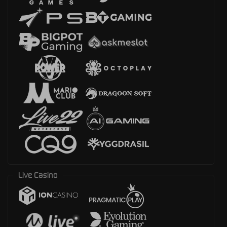
Live Casino