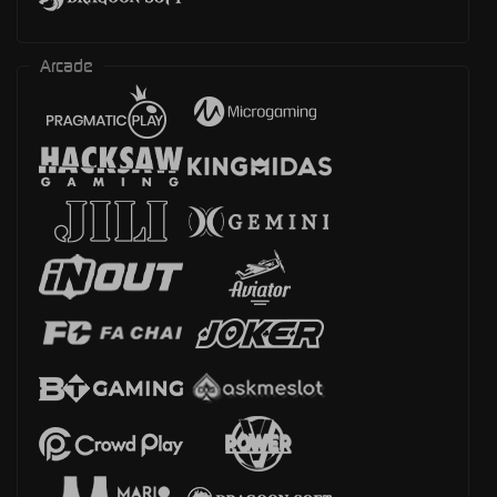
Arcade