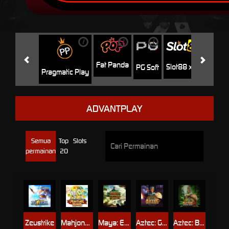
i
i
i
i
i
Facha
Fat Panda
Slot88 x PP
PG Soft
Pragmatic Play
ADVANTPLAY
Semua
Top
Slots
permainan
20
Zeustrike
Mahjong Roar
Maya: Elemental Totem
Aztec: Gold Temple
Aztec: Bonus Hunt 2