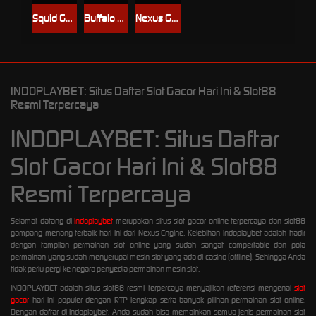
Squid Game 2: Mukunghwa
Buffalo Rush HIGHROLLER
Nexus Gift Delight
INDOPLAYBET: Situs Daftar Slot Gacor Hari Ini & Slot88
Resmi Terpercaya
INDOPLAYBET: Situs Daftar
Slot Gacor Hari Ini & Slot88
Resmi Terpercaya
Selamat datang di
Indoplaybet
merupakan situs slot gacor online terpercaya dan slot88
gampang menang terbaik hari ini dari Nexus Engine. Kelebihan Indoplaybet adalah hadir
dengan tampilan permainan slot online yang sudah sangat compertable dan pola
permainan yang sudah menyerupai mesin slot yang ada di casino (offline). Sehingga Anda
tidak perlu pergi ke negara penyedia permainan mesin slot.
INDOPLAYBET adalah situs slot88 resmi terpercaya menyajikan referensi mengenai
slot
gacor
hari ini populer dengan RTP lengkap serta banyak pilihan permainan slot online.
Dengan daftar di Indoplaybet, Anda sudah bisa memainkan semua jenis permainan slot