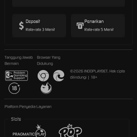
Deposit
Penarikan
Rata-rata 3 Menit
Rata-rata 5 Menit
Tanggung Jawab
Browser Yang
Bermain
Didukung
©2026 INDOPLAYBET. Hak cipta
dilindungi | 18+
Platform Penyedia Layanan
Slots