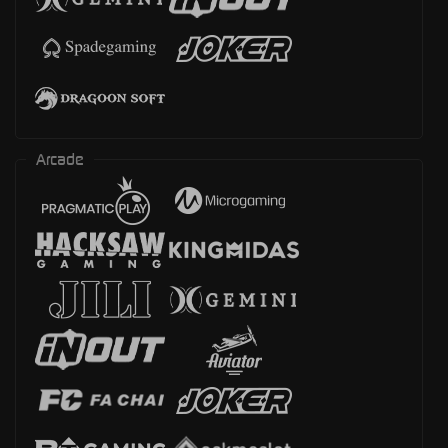
Arcade