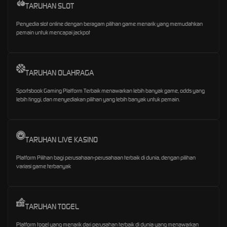
TARUHAN SLOT
Penyedia slot online dengan beragam pilihan game menarik yang memudahkan
pemain untuk mencapai jackpot
TARUHAN OLAHRAGA
Sportsbook Gaming Platform Terbaik menawarkan lebih banyak game, odds yang
lebih tinggi, dan menyediakan pilihan yang lebih banyak untuk pemain.
TARUHAN LIVE KASINO
Platform Pilihan bagi perusahaan-perusahaan terbaik di dunia, dengan pilihan
variasi game terbanyak
TARUHAN TOGEL
Platform togel yang menarik dari perusahan terbaik di dunia yang menawarkan