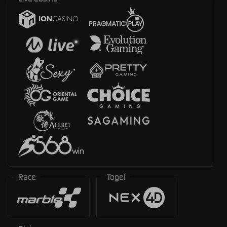
Race
Togel