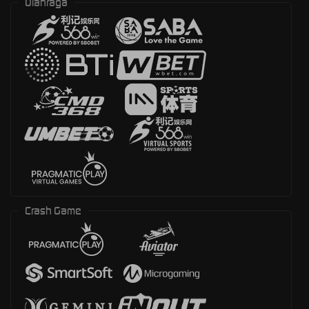
Olahraga
Crash Game