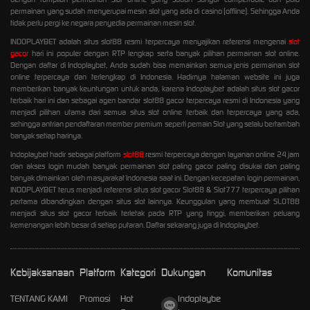
permainan yang sudah menyerupai mesin slot yang ada di casino (offline). Sehingga Anda
tidak perlu pergi ke negara penyedia permainan mesin slot.
INDOPLAYBET adalah situs slot88 resmi terpercaya menyajikan referensi mengenai
slot
gacor
hari ini populer dengan RTP lengkap serta banyak pilihan permainan slot online.
Dengan daftar di Indoplaybet, Anda sudah bisa memainkan semua jenis permainan slot
online terpercaya dan terlengkap di Indonesia. Hadirnya halaman website ini juga
memberikan banyak keuntungan untuk anda, karena Indoplaybet adalah situs slot gacor
terbaik hari ini dan sebagai agen bandar slot88 gacor terpercaya resmi di Indonesia yang
menjadi pilihan utama dari semua situs slot online terbaik dan terpercaya yang ada,
sehingga antrian pendaftaran member premium seperti pemain Slot yang selalu bertambah
banyak setiap harinya.
Indo​play​bet hadir sebagai platform
slot88
resmi terpercaya dengan layanan online 24 jam
dan akses login mudah banyak permainan slot paling gacor paling disukai dan paling
banyak dimainkan oleh masyarakat Indonesia saat ini. Dengan kecepatan login permainan,
INDO​PLAY​BET terus menjadi referensi situs slot gacor Slot88 & Slot777 terpercaya pilihan
pertama dibandingkan dengan situs slot lainnya. Keunggulan yang membuat SLOT88
menjadi situs slot gacor terbaik terletak pada RTP yang tinggi, memberikan peluang
kemenangan lebih besar di setiap putaran. Daftar sekarang juga di Indoplaybet.
Kebijaksanaan
Platform
Kategori
Dukungan
Komunitas
TENTANG KAMI
Promosi
Hot
Indoplaybe