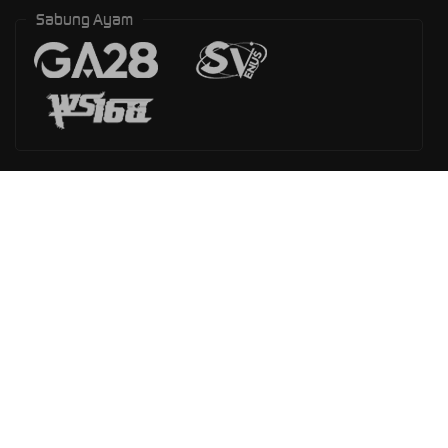
Sabung Ayam