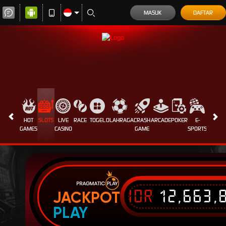
MASUK
DAFTAR
HOT
SLOTS
LIVE
RACE
TOGEL
OLAHRAGA
CRASH
ARCADE
POKER
E-
SABUN
GAMES
CASINO
GAME
SPORTS
AYAM
IDR
12,663,
JACKPOT
PLAY