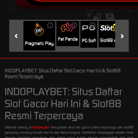
i
i
i
i
i
Facha
Fat Panda
Slot88 x PP
PG Soft
Pragmatic Play
INDOPLAYBET: Situs Daftar Slot Gacor Hari Ini & Slot88
Resmi Terpercaya
INDOPLAYBET: Situs Daftar
Slot Gacor Hari Ini & Slot88
Resmi Terpercaya
Selamat datang di
Indoplaybet
merupakan situs slot gacor online terpercaya dan slot88
gampang menang terbaik hari ini dari Nexus Engine. Kelebihan Indoplaybet adalah hadir
dengan tampilan permainan slot online yang sudah sangat compertable dan pola