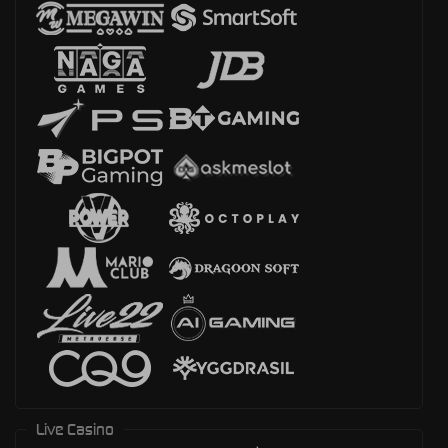
Live Casino