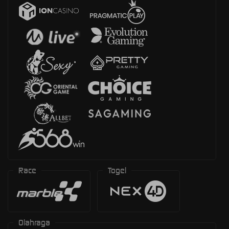
Race
Togel
Olahraga