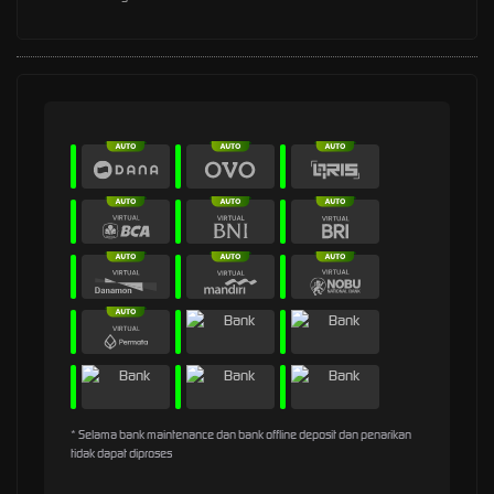
* Selama bank maintenance dan bank offline deposit dan penarikan
tidak dapat diproses