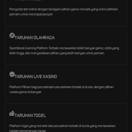
Penyedia slot online dengan beragam pilihan game menarik yang memudahkan
pemain untuk mencapai jackpot
TARUHAN OLAHRAGA
Sportsbook Gaming Platform Terbaik menawarkan lebih banyak game, odds yang
lebih tinggi, dan menyediakan pilihan yang lebih banyak untuk pemain.
TARUHAN LIVE KASINO
Platform Pilihan bagi perusahaan-perusahaan terbaik di dunia, dengan pilihan
variasi game terbanyak
TARUHAN TOGEL
Platform togel yang menarik dari perusahan terbaik di dunia yang menawarkan
hadiah kemenangan besar