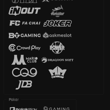
Poker