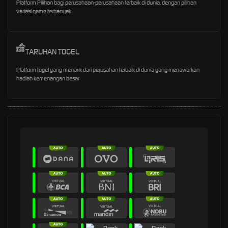
Platform Pilihan bagi perusahaan-perusahaan terbaik di dunia, dengan pilihan
variasi game terbanyak
TARUHAN TOGEL
Platform togel yang menarik dari perusahan terbaik di dunia yang menawarkan
hadiah kemenangan besar