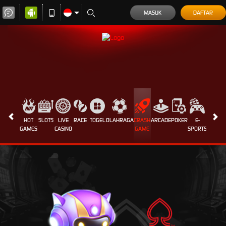
MASUK
DAFTAR
HOT
SLOTS
LIVE
RACE
TOGEL
OLAHRAGA
CRASH
ARCADE
POKER
E-
SABUN
GAMES
CASINO
GAME
SPORTS
AYAM