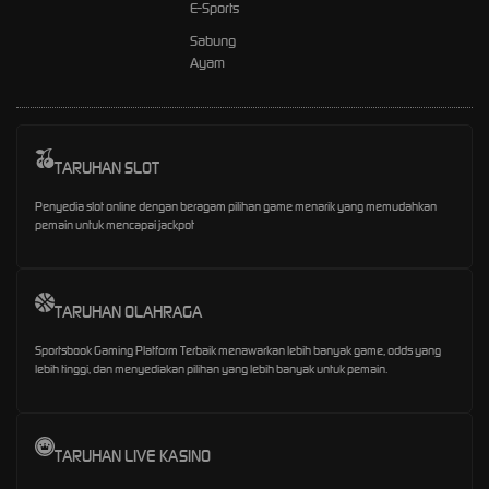
E-Sports
Sabung
Ayam
TARUHAN SLOT
Penyedia slot online dengan beragam pilihan game menarik yang memudahkan
pemain untuk mencapai jackpot
TARUHAN OLAHRAGA
Sportsbook Gaming Platform Terbaik menawarkan lebih banyak game, odds yang
lebih tinggi, dan menyediakan pilihan yang lebih banyak untuk pemain.
TARUHAN LIVE KASINO