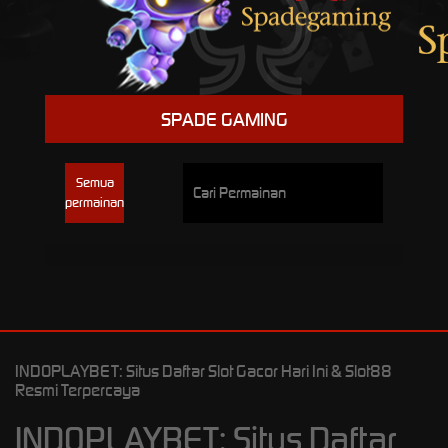
SPADE GAMING
Semua
permainan
INDOPLAYBET: Situs Daftar Slot Gacor Hari Ini & Slot88
Resmi Terpercaya
INDOPLAYBET: Situs Daftar