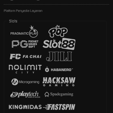
Platform Penyedia Layanan
Slots